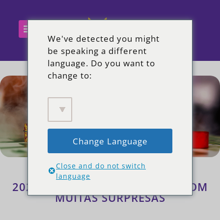
We've detected you might
be speaking a different
language. Do you want to
change to:
Change Language
Close and do not switch
language
2021 – FOI UM ANO INCRÍVEL COM
MUITAS SURPRESAS