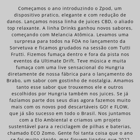
Começamos o ano introduzindo o Zpod, um
dispositivo pratico, elegante e com redução de
danos. Lançamos nossa linha de juices CBD, o aliado
top relaxante. A linha Drinks ganhou novos sabores,
começando com Melancia Atômica. Levamos uma
surpresa para todos na FOA no lançamento da
Sorvetuva e ficamos grudados na sessão com Tutti
Frutti. Fizemos fumaça dentro e fora da pista nos
eventos da Ultimate Drift. Teve música e muita
fumaça com uma live sensacional do Hungria
diretamente de nossa fábrica para o lançamento do
Brabo, um sabor com gostinho de nostalgia. Amamos
tanto esse sabor que trouxemos ele e outros
escolhidos por Hungria também nos juices. Se já
fazíamos parte dos seus dias agora fazemos muito
mais com os novos pod descartáveis GO! e FLOW,
que já são sucesso em todo o Brasil. Nos juntamos
com a Elo Ambiental e criamos um projeto
sustentável para a reciclagem de pilhas e baterias,
chamado ECO Zomo. Gente foi tanta coisa que o ano
se foi muito rápido, mas fiquem ligados que 2022