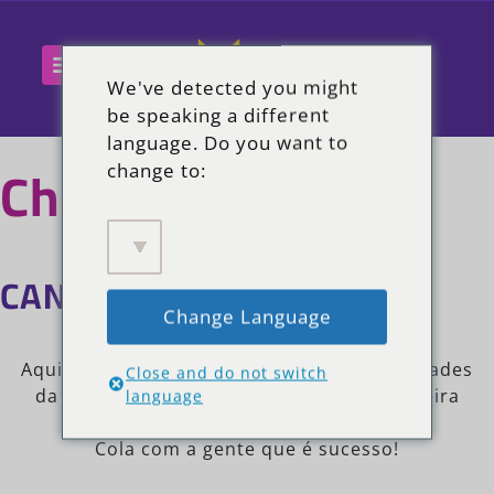
We've detected you might
be speaking a different
language. Do you want to
Chama nóis!
change to:
CANAL ZOMO
Change Language
Já conhece nosso canal?
Aqui você fica por dentro de todas as novidades
Close and do not switch
da Zomo e ainda recebe notícias em primeira
language
mão!
Cola com a gente que é sucesso!