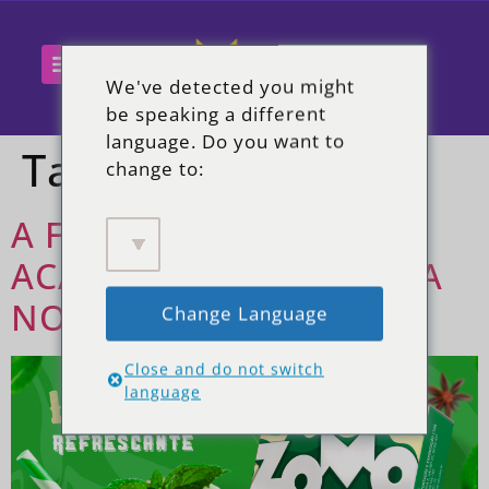
We've detected you might
be speaking a different
language. Do you want to
Tag:
mix
change to:
A FAMILIA #ZOMOMAX
ACABA DE GANHAR UMA
NOVA INTEGRANTE!
Change Language
Close and do not switch
language