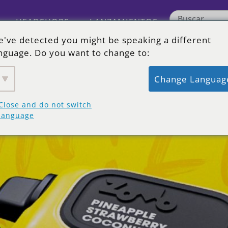
HEADSHOPS
LANZAMIENTOS
've detected you might be speaking a different
nguage. Do you want to change to:
Change Languag
Close and do not switch
¡LA COLLAB DEL AÑO!
language