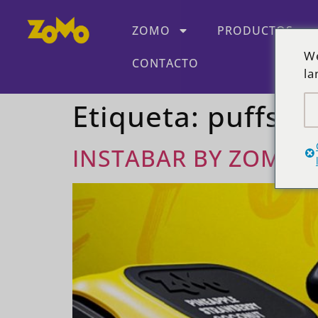
ZOMO
PRODUCTOS
We
CONTACTO
la
Etiqueta:
puffs
INSTABAR BY ZOMO, 