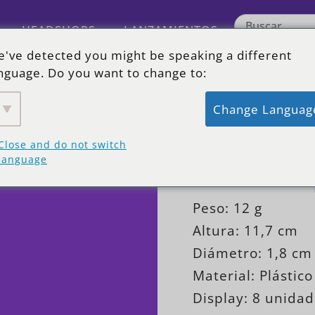
HEADSHOPS
LANZAMIENTOS
've detected you might be speaking a different
nguage. Do you want to change to:
Change Languag
IT’S KU
Close and do not switch
Tubos de 
language
Peso: 12 g
Altura: 11,7 cm
Diámetro: 1,8 cm
Material: Plástico
Display: 8 unida