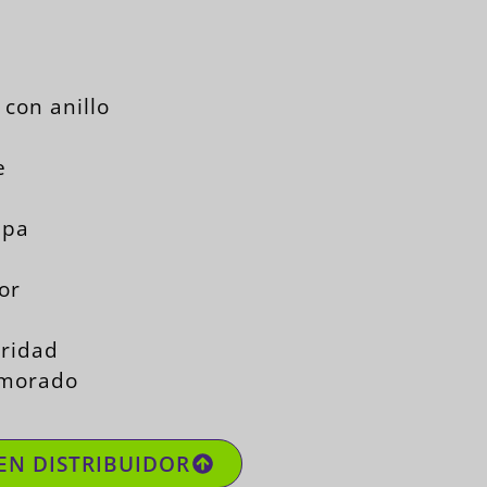
 con anillo
e
apa
or
ridad
 morado
EN DISTRIBUIDOR