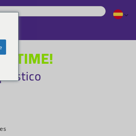
e
NK TIME!
plástico
des